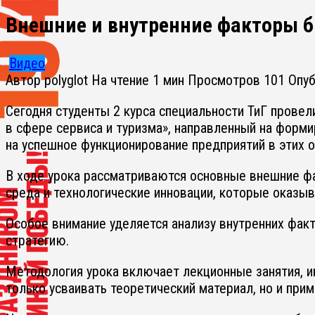
Внешние и внутренние факторы би
Видео
Автор
polyglot
На чтение
1 мин
Просмотров
101
Опу
Сегодня студенты 2 курса специальности ТиГ прове
в сфере сервиса и туризма», направленный на форм
на успешное функционирование предприятий в этих о
В ходе урока рассматриваются основные внешние фак
среда и технологические инновации, которые оказыв
Особое внимание уделяется анализу внутренних фак
стратегию.
Методология урока включает лекционные занятия, ин
только усваивать теоретический материал, но и прим