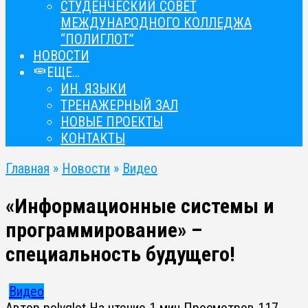
СТУДЕНЧЕСКИЙ СОВЕТ
МЕЖДУНАРОДНОГО КОЛЛЕДЖА
“ПОЛИГЛОТ”
НОВОСТИ
ЕЩЕ…
ИН. ЯЗЫКИ
ТРЕНАЖЕРНЫЙ ЗАЛ
НОВЫЕ ПРОЕКТЫ
КОНТАКТЫ
Главная
»
Новости
»
Видео
«Информационные системы и
программирование» –
специальность будущего!
Видео
Автор
polyglot
На чтение
1 мин
Просмотров
117