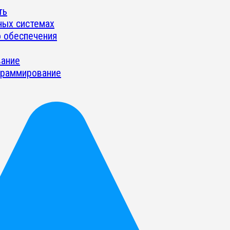
ть
ных системах
о обеспечения
вание
граммирование