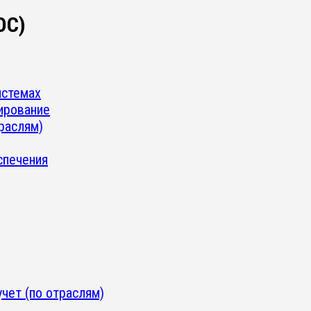
ОС)
истемах
ирование
траслям)
спечения
чет (по отраслям)