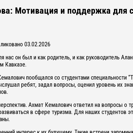
ва: Мотивация и поддержка для 
бликовано
03.02.2026
нас он был и как родитель, и как руководитель Алан
м Кавказе.
Кемалович пообщался со студентами специальности “Т
слушал ребят, задал вопросы, оценил уровень их знан
лов.
перспектив. Ахмат Кемалович ответил на вопросы о т
развиваться в сфере туризма. Для наших студентов э
аны.
кренний интерес к их будущему. Такие встречи запоми