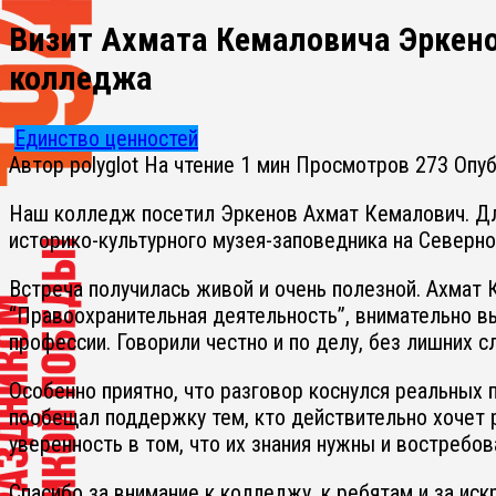
Визит Ахмата Кемаловича Эркено
колледжа
Единство ценностей
Автор
polyglot
На чтение
1 мин
Просмотров
273
Опу
Наш колледж посетил Эркенов Ахмат Кемалович. Для 
историко-культурного музея-заповедника на Северно
Встреча получилась живой и очень полезной. Ахмат 
“Правоохранительная деятельность”, внимательно вы
профессии. Говорили честно и по делу, без лишних с
Особенно приятно, что разговор коснулся реальных 
пообещал поддержку тем, кто действительно хочет 
уверенность в том, что их знания нужны и востребов
Спасибо за внимание к колледжу, к ребятам и за ис