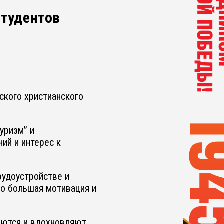
студентов
ского христианского
уризм” и
ий и интерес к
рудоустройстве и
то большая мотивация и
наются и вдохновляют.