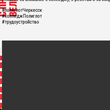
#полиглотЧеркесск
#колледжПолиглот
#трудоустройство