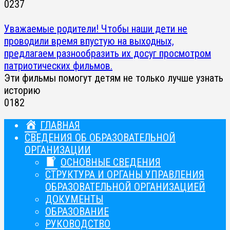
0
237
Уважаемые родители! Чтобы наши дети не
проводили время впустую на выходных,
предлагаем разнообразить их досуг просмотром
патриотических фильмов.
Эти фильмы помогут детям не только лучше узнать
историю
0
182
ГЛАВНАЯ
СВЕДЕНИЯ ОБ ОБРАЗОВАТЕЛЬНОЙ
ОРГАНИЗАЦИИ
ОСНОВНЫЕ СВЕДЕНИЯ
СТРУКТУРА И ОРГАНЫ УПРАВЛЕНИЯ
ОБРАЗОВАТЕЛЬНОЙ ОРГАНИЗАЦИЕЙ
ДОКУМЕНТЫ
ОБРАЗОВАНИЕ
РУКОВОДСТВО