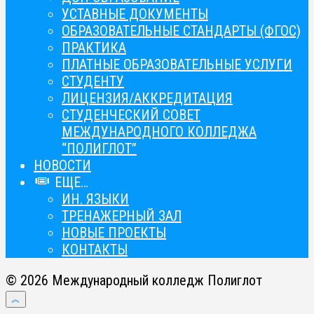
УСТАВНЫЕ ДОКУМЕНТЫ
ОБРАЗОВАТЕЛЬНЫЕ СТАНДАРТЫ (ФГОС)
ПРАКТИКА
ПЛАТНЫЕ ОБРАЗОВАТЕЛЬНЫЕ УСЛУГИ
СТУДЕНТУ
ЛИЦЕНЗИЯ/АККРЕДИТАЦИЯ
СТУДЕНЧЕСКИЙ СОВЕТ
МЕЖДУНАРОДНОГО КОЛЛЕДЖА
“ПОЛИГЛОТ”
НОВОСТИ
ЕЩЕ…
ИН. ЯЗЫКИ
ТРЕНАЖЕРНЫЙ ЗАЛ
НОВЫЕ ПРОЕКТЫ
КОНТАКТЫ
© 2026 Международный колледж Полиглот