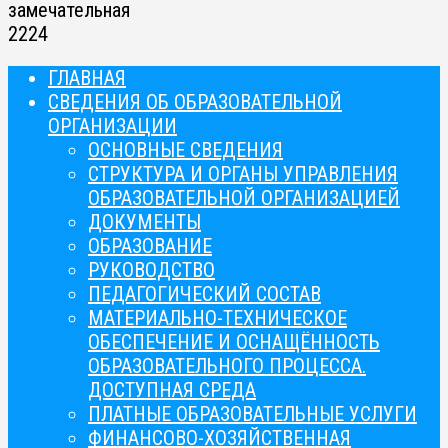
замечательная
2
224
ГЛАВНАЯ
СВЕДЕНИЯ ОБ ОБРАЗОВАТЕЛЬНОЙ
ОРГАНИЗАЦИИ
ОСНОВНЫЕ СВЕДЕНИЯ
СТРУКТУРА И ОРГАНЫ УПРАВЛЕНИЯ
ОБРАЗОВАТЕЛЬНОЙ ОРГАНИЗАЦИЕЙ
ДОКУМЕНТЫ
ОБРАЗОВАНИЕ
РУКОВОДСТВО
ПЕДАГОГИЧЕСКИЙ СОСТАВ
МАТЕРИАЛЬНО-ТЕХНИЧЕСКОЕ
ОБЕСПЕЧЕНИЕ И ОСНАЩЁННОСТЬ
ОБРАЗОВАТЕЛЬНОГО ПРОЦЕССА.
ДОСТУПНАЯ СРЕДА
ПЛАТНЫЕ ОБРАЗОВАТЕЛЬНЫЕ УСЛУГИ
ФИНАНСОВО-ХОЗЯЙСТВЕННАЯ