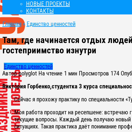
НОВЫЕ ПРОЕКТЫ
КОНТАКТЫ
Главная
»
Единство ценностей
Там, где начинается отдых людей
гостеприимство изнутри
Единство ценностей
Автор
polyglot
На чтение
1 мин
Просмотров
174
Опу
Виктория Горбенко,студентка 3 курса специальнос
Сейчас я прохожу практику по специальности «Ту
Моя работа проходит на ресепшене: встречаю 
текущие вопросы. Каждый день получаю новый 
ситуациях. Такая практика даёт понимание проф