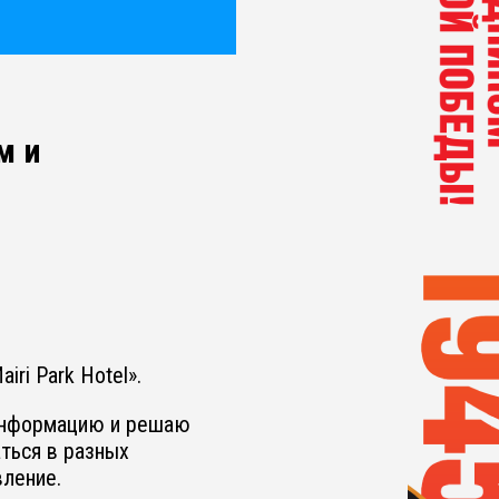
м и
ri Park Hotel».
 информацию и решаю
ться в разных
вление.