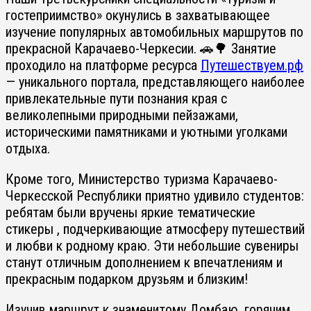
гостеприимство» окунулись в захватывающее
изучение популярных автомобильных маршрутов по
прекрасной Карачаево-Черкесии. 🚗🌳 Занятие
проходило на платформе ресурса
Путешествуем.рф
— уникального портала, представляющего наиболее
привлекательные пути познания края с
великолепными природными пейзажами,
историческими памятниками и уютными уголками
отдыха.
Кроме того, Министерство туризма Карачаево-
Черкесской Республики приятно удивило студентов:
ребятам были вручены яркие тематические
стикеры , подчеркивающие атмосферу путешествий
и любви к родному краю. Эти небольшие сувениры
станут отличным дополнением к впечатлениям и
прекрасным подарком друзьям и близким!
Изучив маршрут к знаменитому Домбаю, горячим