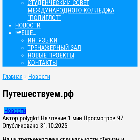
СТУДЕНЧЕСКИЙ СОВЕТ
МЕЖДУНАРОДНОГО КОЛЛЕДЖА
“ПОЛИГЛОТ”
НОВОСТИ
ЕЩЕ…
ИН. ЯЗЫКИ
ТРЕНАЖЕРНЫЙ ЗАЛ
НОВЫЕ ПРОЕКТЫ
КОНТАКТЫ
Главная
»
Новости
Путешествуем.рф
Новости
Автор
polyglot
На чтение
1 мин
Просмотров
97
Опубликовано
31.10.2025
Наши третьекурсники специальности «Туризм и