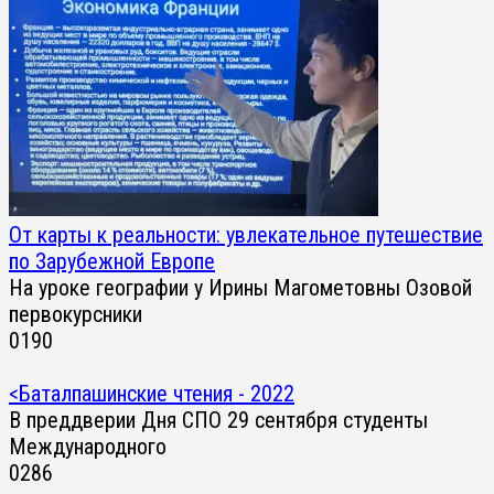
От карты к реальности: увлекательное путешествие
по Зарубежной Европе
На уроке географии у Ирины Магометовны Озовой
первокурсники
0
190
<Баталпашинские чтения - 2022
В преддверии Дня СПО 29 сентября студенты
Международного
0
286