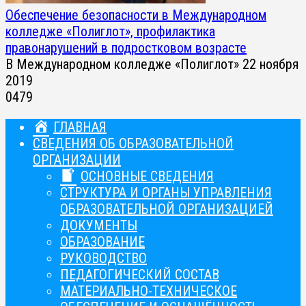
Обеспечение безопасности в Международном
колледже «Полиглот», профилактика
правонарушений в подростковом возрасте
В Международном колледже «Полиглот» 22 ноября
2019
0
479
ГЛАВНАЯ
СВЕДЕНИЯ ОБ ОБРАЗОВАТЕЛЬНОЙ
ОРГАНИЗАЦИИ
ОСНОВНЫЕ СВЕДЕНИЯ
СТРУКТУРА И ОРГАНЫ УПРАВЛЕНИЯ
ОБРАЗОВАТЕЛЬНОЙ ОРГАНИЗАЦИЕЙ
ДОКУМЕНТЫ
ОБРАЗОВАНИЕ
РУКОВОДСТВО
ПЕДАГОГИЧЕСКИЙ СОСТАВ
МАТЕРИАЛЬНО-ТЕХНИЧЕСКОЕ