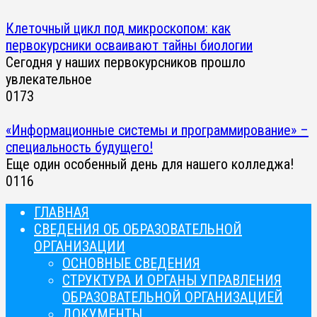
Клеточный цикл под микроскопом: как
первокурсники осваивают тайны биологии
Сегодня у наших первокурсников прошло
увлекательное
0
173
«Информационные системы и программирование» –
специальность будущего!
Еще один особенный день для нашего колледжа!
0
116
ГЛАВНАЯ
СВЕДЕНИЯ ОБ ОБРАЗОВАТЕЛЬНОЙ
ОРГАНИЗАЦИИ
ОСНОВНЫЕ СВЕДЕНИЯ
СТРУКТУРА И ОРГАНЫ УПРАВЛЕНИЯ
ОБРАЗОВАТЕЛЬНОЙ ОРГАНИЗАЦИЕЙ
ДОКУМЕНТЫ