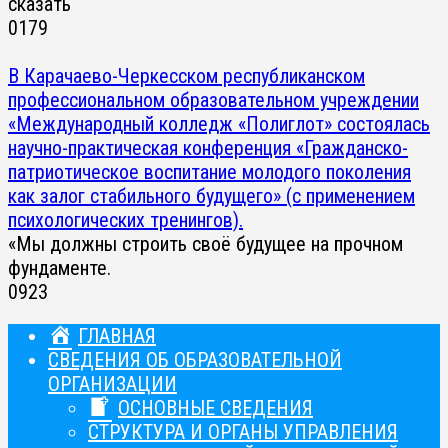
сказать
0
179
В Карачаево-Черкесском республиканском
профессиональном образовательном учреждении
«Международный колледж «Полиглот» состоялась
научно-практическая конференция «Гражданско-
патриотическое воспитание молодого поколения
как залог стабильного будущего» (с применением
психологических тренингов).
«Мы должны строить своё будущее на прочном
фундаменте.
0
923
ГЛАВНАЯ
СВЕДЕНИЯ ОБ ОБРАЗОВАТЕЛЬНОЙ
ОРГАНИЗАЦИИ
ОСНОВНЫЕ СВЕДЕНИЯ
СТРУКТУРА И ОРГАНЫ УПРАВЛЕНИЯ