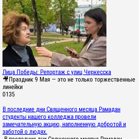
Лица Победы: Репортаж с улиц Черкесска
🎥Праздник 9 Мая — это не только торжественные
линейки
0
135
В последние дни Священного месяца Рамадан
студенты нашего колледжа провели
замечательную акцию, наполненную добротой и
заботой о людях.
В последние дни Священного месяца Рамадан