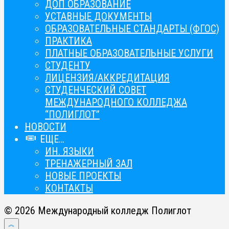
ДОП ОБРАЗОВАНИЕ
УСТАВНЫЕ ДОКУМЕНТЫ
ОБРАЗОВАТЕЛЬНЫЕ СТАНДАРТЫ (ФГОС)
ПРАКТИКА
ПЛАТНЫЕ ОБРАЗОВАТЕЛЬНЫЕ УСЛУГИ
СТУДЕНТУ
ЛИЦЕНЗИЯ/АККРЕДИТАЦИЯ
СТУДЕНЧЕСКИЙ СОВЕТ
МЕЖДУНАРОДНОГО КОЛЛЕДЖА
“ПОЛИГЛОТ”
НОВОСТИ
ЕЩЕ…
ИН. ЯЗЫКИ
ТРЕНАЖЕРНЫЙ ЗАЛ
НОВЫЕ ПРОЕКТЫ
КОНТАКТЫ
© 2026 Международный колледж Полиглот